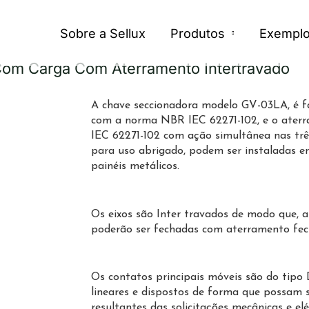
Sobre a Sellux
Produtos
Exempl
Com Carga Com Aterramento Intertravado
A chave seccionadora modelo GV-03LA, é 
com a norma NBR IEC 62271-102, e o ate
IEC 62271-102 com ação simultânea nas trê
para uso abrigado, podem ser instaladas em
painéis metálicos.
Os eixos são Inter travados de modo que, a
poderão ser fechadas com aterramento fecha
Os contatos principais móveis são do tipo
lineares e dispostos de forma que possam 
resultantes das solicitações mecânicas e el