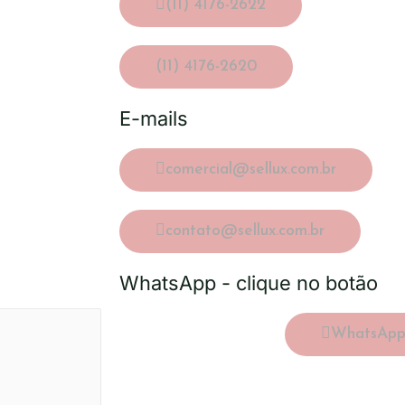
(11) 4176-2622
(11) 4176-2620
E-mails
comercial@sellux.com.br
contato@sellux.com.br
WhatsApp - clique no botão
WhatsAp