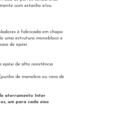
camente com estanho e/ou
soladores é fabricada em chapa
do uma estrutura monobloco e
base de epóxi.
 epóxi de alta resistência
(punho de manobra ou vara de
de aterramento Inter
tos, um para cada eixo