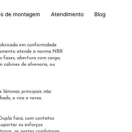
os de montagem
Atendimento
Blog
fabricada em conformidade
rramento atende a norma NBR
s fases, abertura com carga,
 cabines de alvenaria, ou
s lâminas principais não
do, e vice e versa.
 Dupla faca, com contatos
suportar os esforços
étricas, as partes condutoras