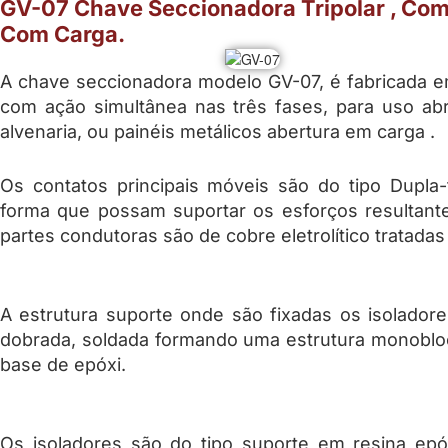
GV-07 Chave Seccionadora Tripolar , Com
Com Carga.
A chave seccionadora modelo GV-07, é fabricada 
com ação simultânea nas três fases, para uso ab
alvenaria, ou painéis metálicos abertura em carga .
Os contatos principais móveis são do tipo Dupla-
forma que possam suportar os esforços resultantes
partes condutoras são de cobre eletrolítico tratada
A estrutura suporte onde são fixadas os isolador
dobrada, soldada formando uma estrutura monobloco
base de epóxi.
Os isoladores são do tipo suporte em resina epóx