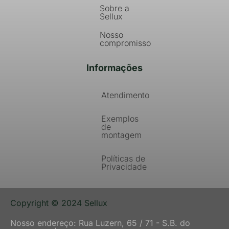
Sobre a
Sellux
Nosso
compromisso
Informações
Atendimento
Exemplos
de
montagem
Políticas de
Privacidade
Copyright © 2024 Sellux
Nosso endereço: Rua Luzern, 65 / 71 - S.B. do